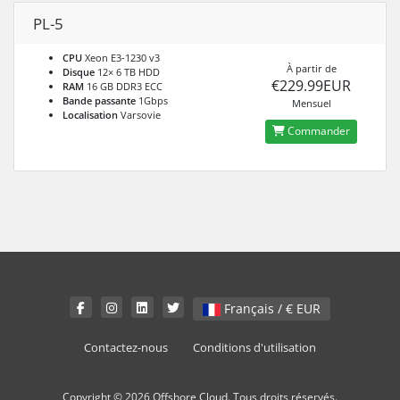
PL-5
CPU
Xeon E3-1230 v3
À partir de
Disque
12× 6 TB HDD
€229.99EUR
RAM
16 GB DDR3 ECC
Bande passante
1Gbps
Mensuel
Localisation
Varsovie
Commander
Français / € EUR
Contactez-nous
Conditions d'utilisation
Copyright © 2026 Offshore Cloud. Tous droits réservés.