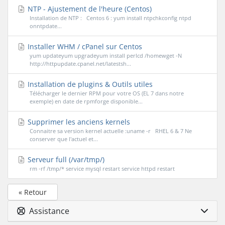
NTP - Ajustement de l'heure (Centos)
Installation de NTP : Centos 6 : yum install ntpchkconfig ntpd
onntpdate...
Installer WHM / cPanel sur Centos
yum updateyum upgradeyum install perlcd /homewget -N
http://httpupdate.cpanel.net/latestsh...
Installation de plugins & Outils utiles
Télécharger le dernier RPM pour votre OS (EL 7 dans notre
exemple) en date de rpmforge disponible...
Supprimer les anciens kernels
Connaitre sa version kernel actuelle :uname -r RHEL 6 & 7 Ne
conserver que l'actuel et...
Serveur full (/var/tmp/)
rm -rf /tmp/* service mysql restart service httpd restart
« Retour
Assistance