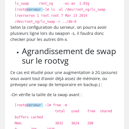
lv_swap root_vg -wi-ao 1.03g
[root@
serveur
~]
# ls -al /dev/root_vg/lv_swap
lrwxrwxrwx 1 root root 7 Mar 13 2014
/dev/root_vg/lv_swap
-> ..
/dm-0
Selon la configuration du serveur, on pourra avoir
plusieurs ligne lors du swapon -s, il faudra donc
checker pour les autres dm-x.
Agrandissement de swap
sur le rootvg
Ce cas est étudié pour une augmentation à 2G (assurez
vous avant tout d'avoir déjà assez de mémoire, ou
prévoyez une swap de temporaire en backup.) :
-On vérifie la taille de la swap avant :
[root@
serveur
~]
# free -m
total used
free
shared
buffers cached
Mem: 3832 3624 208