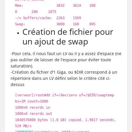
Mem: 3832 3624 208
0 286 1075
-/+ buffers
/cache
: 2263 1569
Swap: 3000 160 895
Création de fichier pour
un ajout de swap
-Pour cela, il nous faut un LV ou il y a assez d’espace (ne
pas oublier de laisser de l'espace pour éviter toute
saturation).
-Création du fichier d’1 Giga, ou $DIR correspond à un
répertoire dans un LV défini selon le critère cité ci-
dessus
[serveur]
/root
#dd if=/dev/zero of=/$DIR/swaptemp
bs=1M count=1000
1000+0 records
in
1000+0 records out
1048576000 bytes (1.0 GB) copied, 1.9817 seconds,
529 MB
/s