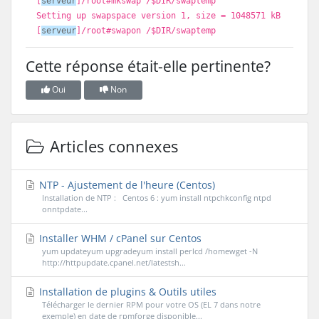
[
serveur
]
/root
#mkswap /$DIR/swaptemp
Setting up swapspace version 1, size = 1048571 kB
[
serveur
]
/root
#swapon /$DIR/swaptemp
Cette réponse était-elle pertinente?
Oui
Non
Articles connexes
NTP - Ajustement de l'heure (Centos)
Installation de NTP : Centos 6 : yum install ntpchkconfig ntpd
onntpdate...
Installer WHM / cPanel sur Centos
yum updateyum upgradeyum install perlcd /homewget -N
http://httpupdate.cpanel.net/latestsh...
Installation de plugins & Outils utiles
Télécharger le dernier RPM pour votre OS (EL 7 dans notre
exemple) en date de rpmforge disponible...