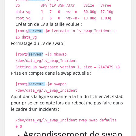
VG
#PV #LV #SN Attr VSize VFree
data_vg 1 7 0 wz--n- 80.00g 17.10g
root_vg 1 6 0 wz--n- 13.88g 1.03g
Création de LV à la taille voulue :
[root@
serveur
~]
# lvcreate -n lv_swap_Incident -L
1G data_vg
Formatage du LV de swap :
[root@
serveur
~]
# mkswap
/dev/data_vg/lv_swap_Incident
Setting up swapspace version 1, size = 2147479 kB
Prise en compte dans la swap actuelle :
[root@
serveur
~]
# swapon
/dev/data_vg/lv_swap_Incident
Ajout dans la ligne suivante à la fin du fichier /etc/fstab
pour prise en compte lors du reboot (ne pas faire dans
le cadre d'un incident) :
/dev/data_vg/lv_swap_Incident
swap swap defaults
0 0
Agrandissement de swap