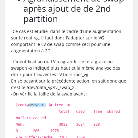
après ajout de de 2nd
partition
-Ce cas est étudié dans le cadre d'une augmentation
sur le root_vg, il faut donc l'adapter sur le VG
comportant le LV de swap comme ceci pour une
augmentation à 2G:
-L'identification du LV à agrandir se fera grâce au
swapon -s indiqué plus haut et la même analyse des
dm-x pour trouver les LV hors root_vg.
En se basant sur la précédente action, on sait donc que
c'est le /dev/data_vg/lv_swap_2.
-On vérifie la taille de la swap avant :
[root@
serveur
~]
# free -m
total used
free
shared
buffers cached
Mem: 3832 3624 208
0 286 1075
-/+ buffers
/cache
: 2263 1569