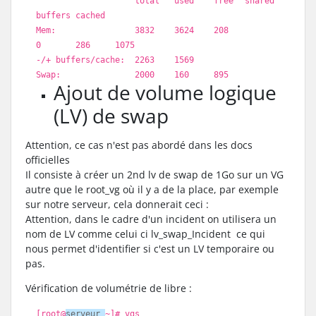
total used
free
shared
buffers cached
Mem: 3832 3624 208
0 286 1075
-/+ buffers
/cache
: 2263 1569
Swap: 2000 160 895
Ajout de volume logique
(LV) de swap
Attention, ce cas n'est pas abordé dans les docs
officielles
Il consiste à créer un 2nd lv de swap de 1Go sur un VG
autre que le root_vg où il y a de la place, par exemple
sur notre serveur, cela donnerait ceci :
Attention, dans le cadre d'un incident on utilisera un
nom de LV comme celui ci lv_swap_Incident ce qui
nous permet d'identifier si c'est un LV temporaire ou
pas.
Vérification de volumétrie de libre :
[root@
serveur
~]
# vgs