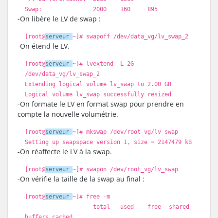
Swap: 2000 160 895
-On libère le LV de swap :
[root@
serveur
~]
# swapoff /dev/data_vg/lv_swap_2
-On étend le LV.
[root@
serveur
~]
# lvextend -L 2G
/dev/data_vg/lv_swap_2
Extending logical volume lv_swap to 2.00 GB
Logical volume lv_swap successfully resized
-On formate le LV en format swap pour prendre en
compte la nouvelle volumétrie.
[root@
serveur
~]
# mkswap /dev/root_vg/lv_swap
Setting up swapspace version 1, size = 2147479 kB
-On réaffecte le LV à la swap.
[root@
serveur
~]
# swapon /dev/root_vg/lv_swap
-On vérifie la taille de la swap au final :
[root@
serveur
~]
# free -m
total used
free
shared
buffers cached