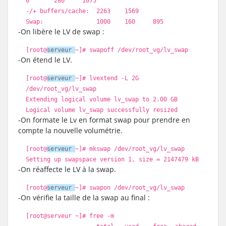
0 286 1075
-/+ buffers
/cache
: 2263 1569
Swap: 1000 160 895
-On libère le LV de swap :
[root@
serveur
~]
# swapoff /dev/root_vg/lv_swap
-On étend le LV.
[root@
serveur
~]
# lvextend -L 2G
/dev/root_vg/lv_swap
Extending logical volume lv_swap to 2.00 GB
Logical volume lv_swap successfully resized
-On formate le Lv en format swap pour prendre en
compte la nouvelle volumétrie.
[root@
serveur
~]
# mkswap /dev/root_vg/lv_swap
Setting up swapspace version 1, size = 2147479 kB
-On réaffecte le LV à la swap.
[root@
serveur
~]
# swapon /dev/root_vg/lv_swap
-On vérifie la taille de la swap au final :
[root@serveur ~]
# free -m