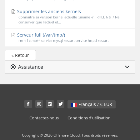
Supprimer les anciens kernels
Connaitre sa version kernel actuelle :uname -r RHEL 6 & 7 Ne
conserver que l'actuel et...
Serveur full (/var/tmp/)
rm -rf /tmp/* service mysql restart service httpd restart
« Retour
Assistance
Français / € EUR
Contactez-nous
Conditions d'utilisation
Copyright © 2026 Offshore Cloud. Tous droits réservés.