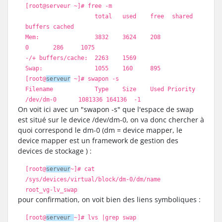
[root@serveur ~]
# free -m
total used
free
shared
buffers cached
Mem: 3832 3624 208
0 286 1075
-/+ buffers
/cache
: 2263 1569
Swap: 1055 160 895
[root@
serveur
~]
# swapon -s
Filename Type Size Used Priority
/dev/dm-0
1081336 164136 -1
On voit ici avec un "swapon -s" que l'espace de swap
est situé sur le device /dev/dm-0, on va donc chercher à
quoi correspond le dm-0 (dm = device mapper, le
device mapper est un framework de gestion des
devices de stockage ) :
[root@
serveur
~]
# cat
/sys/devices/virtual/block/dm-0/dm/name
root_vg-lv_swap
pour confirmation, on voit bien des liens symboliques :
[root@
serveur
~]
# lvs |grep swap