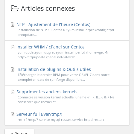
Articles connexes
NTP - Ajustement de l'heure (Centos)
Installation de NTP : Centos 6 : yum install ntpchkconfig ntpd
onntpdate...
Installer WHM / cPanel sur Centos
yum updateyum upgradeyum install perlcd /homewget -N
http://httpupdate.cpanel.net/latestsh...
Installation de plugins & Outils utiles
Télécharger le dernier RPM pour votre OS (EL 7 dans notre
exemple) en date de rpmforge disponible...
Supprimer les anciens kernels
Connaitre sa version kernel actuelle :uname -r RHEL 6 & 7 Ne
conserver que l'actuel et...
Serveur full (/var/tmp/)
rm -rf /tmp/* service mysql restart service httpd restart
« Retour