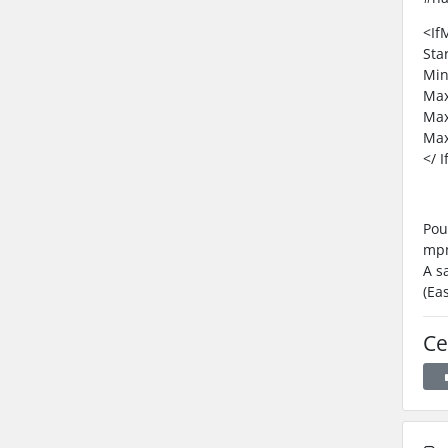
<If
Sta
Min
Max
Max
Max
</ 
Pou
mpm
A s
(Ea
Ce