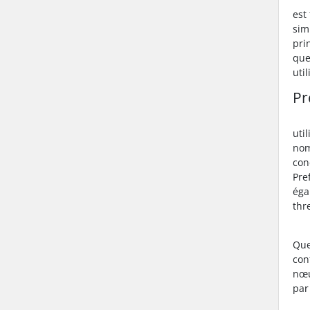
est
sim
pri
que
uti
Pr
uti
nom
con
Pre
éga
thr
Que
con
nœu
par