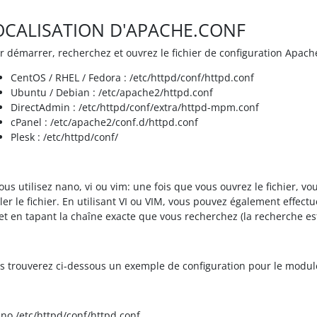
OCALISATION D'APACHE.CONF
r démarrer, recherchez et ouvrez le fichier de configuration Apach
CentOS / RHEL / Fedora : /etc/httpd/conf/httpd.conf
Ubuntu / Debian : /etc/apache2/httpd.conf
DirectAdmin : /etc/httpd/conf/extra/httpd-mpm.conf
cPanel : /etc/apache2/conf.d/httpd.conf
Plesk : /etc/httpd/conf/
vous utilisez nano, vi ou vim: une fois que vous ouvrez le fichier, vo
iler le fichier. En utilisant VI ou VIM, vous pouvez également effec
 et en tapant la chaîne exacte que vous recherchez (la recherche est
s trouverez ci-dessous un exemple de configuration pour le modu
no /etc/httpd/conf/httpd.conf