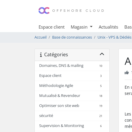
Espace client
Magasin
Actualités
Bas
Accueil
Base de connaissances
Unix - VPS & Dédiés
Catégories
A
Domaines, DNS & mailing
10
Espace client
3
Méthodologie Agile
5
En 
ser
Mutualisé & Revendeur
18
Optimiser son site web
19
Les
sécurité
21
con
Supervision & Monitoring
mêm
6