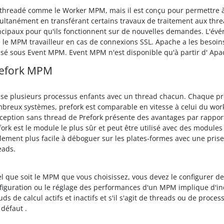
 threadé comme le Worker MPM, mais il est conçu pour permettre à
ultanément en transférant certains travaux de traitement aux threa
ncipaux pour qu'ils fonctionnent sur de nouvelles demandes. L'
 le MPM travailleur en cas de connexions SSL. Apache a les besoins 
lisé sous Event MPM. Event MPM n'est disponible qu'à partir d' Apa
efork MPM
lise plusieurs processus enfants avec un thread chacun. Chaque pr
breux systèmes, prefork est comparable en vitesse à celui du wor
ception sans thread de Prefork présente des avantages par rapport 
fork est le module le plus sûr et peut être utilisé avec des module
lement plus facile à déboguer sur les plates-formes avec une pri
eads.
l que soit le MPM que vous choisissez, vous devez le configurer de
figuration ou le réglage des performances d'un MPM implique d'i
ds de calcul actifs et inactifs et s'il s'agit de threads ou de proc
 défaut .