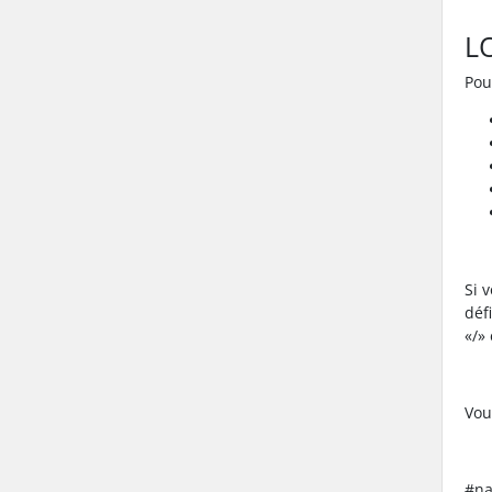
L
Pou
Si 
déf
«/»
Vou
#na