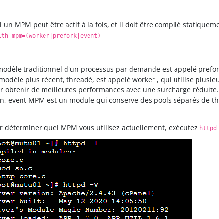
l un MPM peut être actif à la fois, et il doit être compilé statiquem
ith-mpm=(worker|prefork|event)
modèle traditionnel d'un processus par demande est appelé prefor
modèle plus récent, threadé, est appelé worker , qui utilise plusi
r obtenir de meilleures performances avec une surcharge réduite.
in, event MPM est un module qui conserve des pools séparés de th
r déterminer quel MPM vous utilisez actuellement, exécutez
httpd