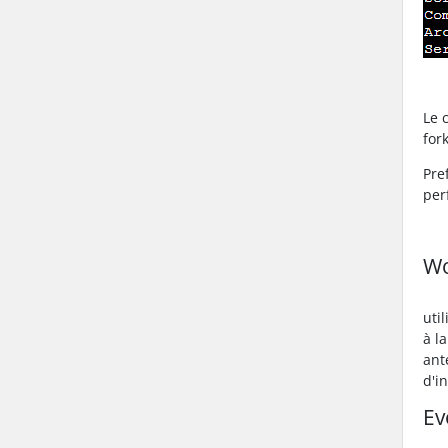
Le 
for
Pre
per
W
uti
à l
ant
d'i
Ev