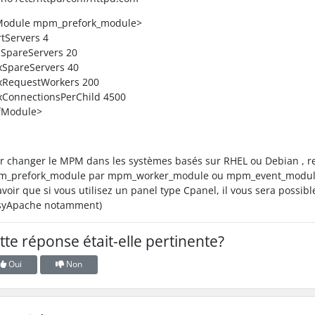
Module mpm_prefork_module>
rtServers 4
SpareServers 20
SpareServers 40
RequestWorkers 200
ConnectionsPerChild 4500
IfModule>
r changer le MPM dans les systèmes basés sur RHEL ou Debian , 
_prefork_module par mpm_worker_module ou mpm_event_modul
avoir que si vous utilisez un panel type Cpanel, il vous sera possible
syApache notamment)
tte réponse était-elle pertinente?
Oui
Non