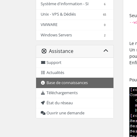
Système d'information - SI
6
Unix - VPS & Dédiés
65
Seu
--w
VMWARE
0
Windows Servers
2
Le 
Un 
Assistance
pou
Enf
Support
Actualités
Pou
Base de connaissances
Téléchargements
État du réseau
Ouvrir une demande