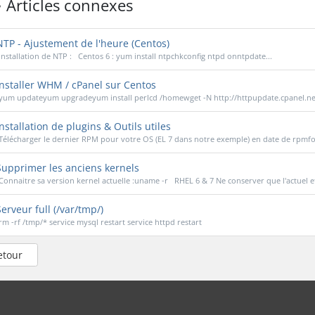
Articles connexes
TP - Ajustement de l'heure (Centos)
Installation de NTP : Centos 6 : yum install ntpchkconfig ntpd onntpdate...
nstaller WHM / cPanel sur Centos
yum updateyum upgradeyum install perlcd /homewget -N http://httpupdate.cpanel.net/
nstallation de plugins & Outils utiles
Télécharger le dernier RPM pour votre OS (EL 7 dans notre exemple) en date de rpmfor
upprimer les anciens kernels
Connaitre sa version kernel actuelle :uname -r RHEL 6 & 7 Ne conserver que l'actuel et
erveur full (/var/tmp/)
rm -rf /tmp/* service mysql restart service httpd restart
etour