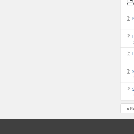
N
I
I
S
S
« R