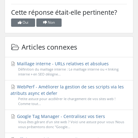
Cette réponse était-elle pertinente?
Oui
Non
Articles connexes
Maillage interne - URLs relatives et absolues
Définition du maillage interne : Le maillage interne ou « linking
interne » en SEO désigne...
WebPerf - Améliorer la gestion de ses scripts via les
atributs async et defer
Petite astuce pour accélérer le chargement de vos sites web !
Comme tout...
Google Tag Manager - Centralisez vos tiers
Vous êtes gérant d'un site web ? Voici une astuce pour vous !Nous
vous présentons donc "Google...