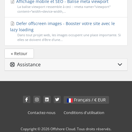
Affichage mobile et SEO - Balise meta viewport
La balise viewport ressemble à ceci : <meta name="viewport"
content="width=device-width,...
Defer offscreen images - Booster votre site avec le
lazy loading
Dans tout projet web, les images occupent une place importante. Si
elles se doivent d'être d’une...
« Retour
Assistance
Français / € EUR
Contactez-nous
Conditions d'utilisation
Copyright © 2026 Offshore Cloud. Tous droits réservés.