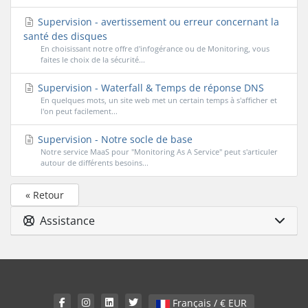
Supervision - avertissement ou erreur concernant la
santé des disques
En choisissant notre offre d'infogérance ou de Monitoring, vous
faites le choix de la sécurité...
Supervision - Waterfall & Temps de réponse DNS
En quelques mots, un site web met un certain temps à s'afficher et
l'on peut facilement...
Supervision - Notre socle de base
Notre service MaaS pour "Monitoring As A Service" peut s'articuler
autour de différents besoins...
« Retour
Assistance
Français / € EUR