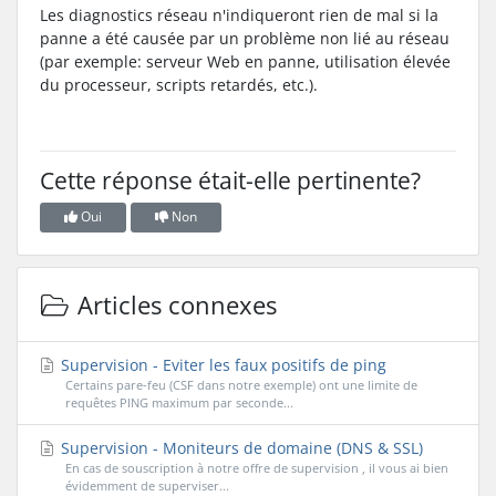
Les diagnostics réseau n'indiqueront rien de mal si la
panne a été causée par un problème non lié au réseau
(par exemple: serveur Web en panne, utilisation élevée
du processeur, scripts retardés, etc.).
Cette réponse était-elle pertinente?
Oui
Non
Articles connexes
Supervision - Eviter les faux positifs de ping
Certains pare-feu (CSF dans notre exemple) ont une limite de
requêtes PING maximum par seconde...
Supervision - Moniteurs de domaine (DNS & SSL)
En cas de souscription à notre offre de supervision , il vous ai bien
évidemment de superviser...